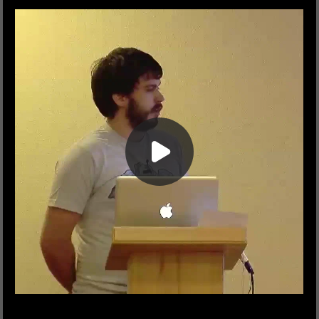
Виталий Харисов
Яндекс
Олег Мохов
Яндекс
Михаил Давыдов
Яндекс