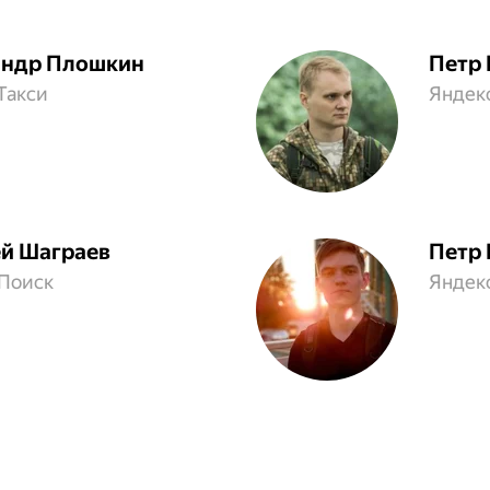
андр Плошкин
Петр
Такси
Яндек
й Шаграев
Петр
.Поиск
Яндек