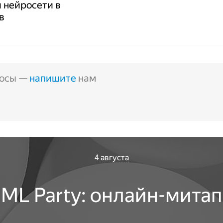
 нейросети в
в
росы —
напишите
нам
4 августа
ML Party: онлайн-митап