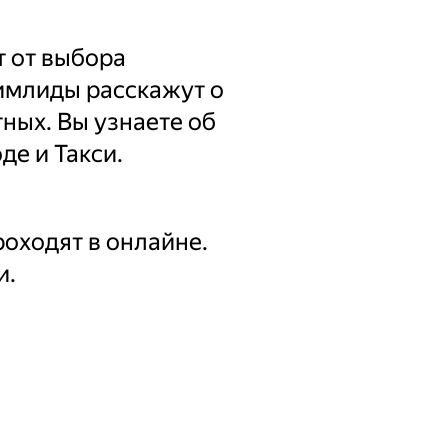
т от выбора
тимлиды расскажут о
ных. Вы узнаете об
де и Такси.
роходят в онлайне.
и.