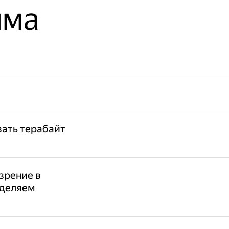
мма
вать терабайт
зрение в
еделяем