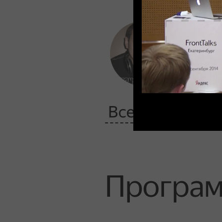
Дмитр
xbSoftw
Все спикеры
Програ