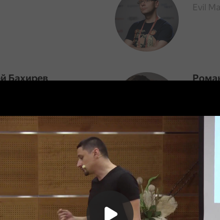
Evil Ma
й Бахирев
Рома
Ostrov
ий Форштретер
Влад