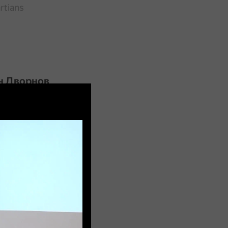
rtians
н Дворнов
ok.ru
имир Кузнецов