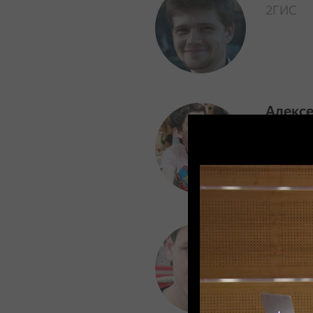
2ГИС
Алексе
i-Free
Арсен