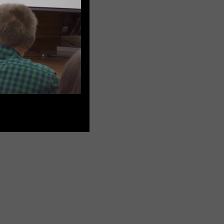
м Макеев
Academy