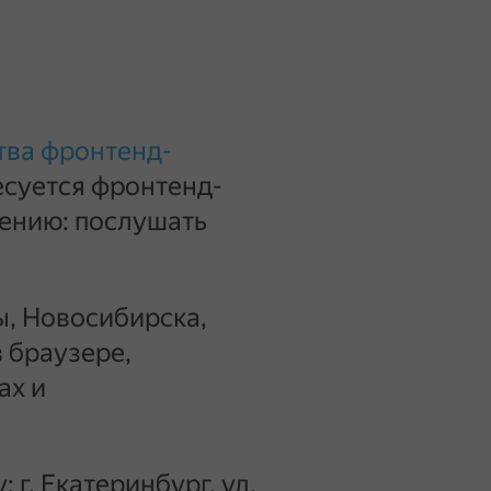
тва фронтенд-
ресуется фронтенд-
щению: послушать
ы, Новосибирска,
 браузере,
ах и
: г. Екатеринбург, ул.