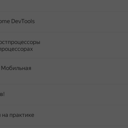
ome DevTools
остпроцессоры
процессорах
. Мобильная
в!
 на практике