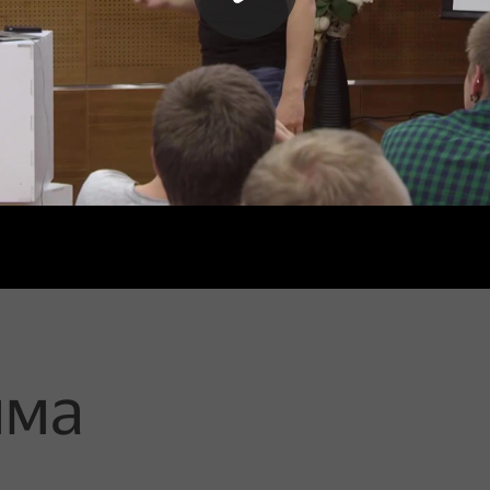
ий Дудин
Вади
are
HTML 
мма