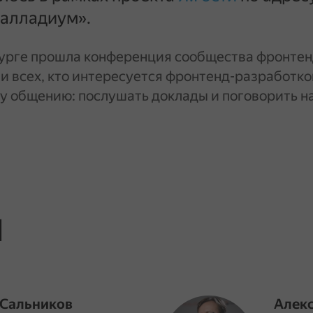
Палладиум».
бурге прошла конференция сообщества фронте
ли всех, кто интересуется фронтенд-разработко
у общению: послушать доклады и поговорить н
ы
 Сальников
Алек